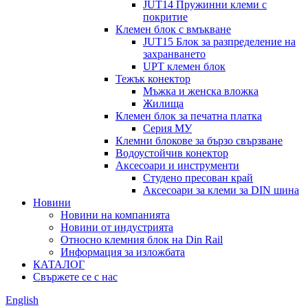
JUT14 Пружинни клеми с
покритие
Клемен блок с вмъкване
JUT15 Блок за разпределение на
захранването
UPT клемен блок
Тежък конектор
Мъжка и женска вложка
Жилища
Клемен блок за печатна платка
Серия МУ
Клемни блокове за бързо свързване
Водоустойчив конектор
Аксесоари и инструменти
Студено пресован край
Аксесоари за клеми за DIN шина
Новини
Новини на компанията
Новини от индустрията
Относно клемния блок на Din Rail
Информация за изложбата
КАТАЛОГ
Свържете се с нас
English