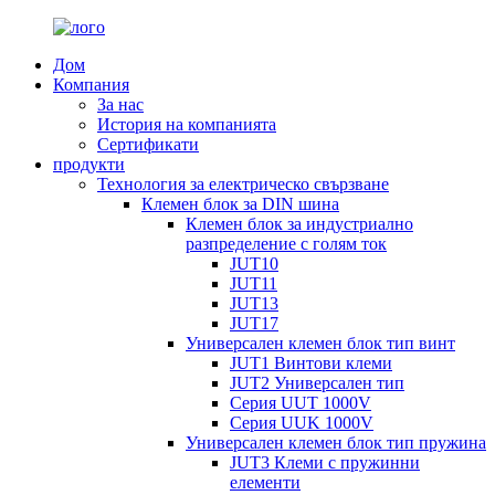
Дом
Компания
За нас
История на компанията
Сертификати
продукти
Технология за електрическо свързване
Клемен блок за DIN шина
Клемен блок за индустриално
разпределение с голям ток
JUT10
JUT11
JUT13
JUT17
Универсален клемен блок тип винт
JUT1 Винтови клеми
JUT2 Универсален тип
Серия UUT 1000V
Серия UUK 1000V
Универсален клемен блок тип пружина
JUT3 Клеми с пружинни
елементи