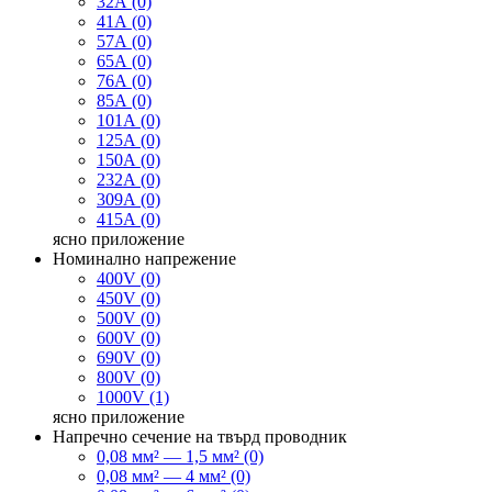
32А (0)
41А (0)
57А (0)
65А (0)
76А (0)
85А (0)
101А (0)
125А (0)
150А (0)
232А (0)
309А (0)
415А (0)
ясно
приложение
Номинално напрежение
400V (0)
450V (0)
500V (0)
600V (0)
690V (0)
800V (0)
1000V (1)
ясно
приложение
Напречно сечение на твърд проводник
0,08 мм² — 1,5 мм² (0)
0,08 мм² — 4 мм² (0)