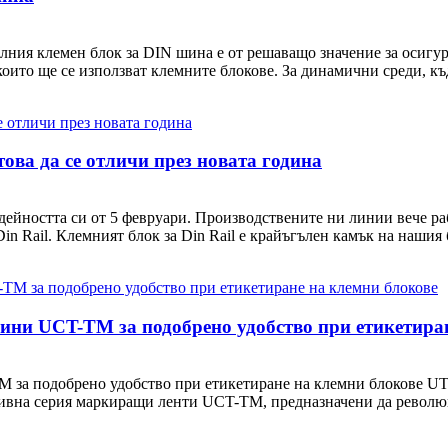
илния клемен блок за DIN шина е от решаващо значение за осигу
 които ще се използват клемните блокове. За динамични среди, къ
ова да се отличи през новата година
дейността си от 5 февруари. Производствените ни линии вече ра
in Rail. Клемният блок за Din Rail е крайъгълен камък на нашия б
ини UCT-TM за подобрено удобство при етикетира
 за подобрено удобство при етикетиране на клемни блокове UTL
тивна серия маркиращи ленти UCT-TM, предназначени да револю