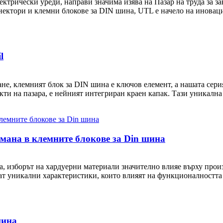
ектрически уреди, направи значима изява на Пазар на труда за 
ектори и клемни блокове за DIN шина, UTL е начело на иновации
l
ане, клемният блок за DIN шина е ключов елемент, а нашата сери
укти на пазара, е нейният интегриран краен капак. Тази уникална
омана в клемните блокове за Din шина
, изборът на хардуерни материали значително влияе върху произ
мат уникални характеристики, които влияят на функционалността
шина