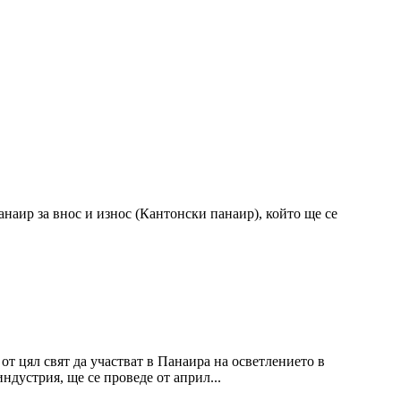
наир за внос и износ (Кантонски панаир), който ще се
 цял ​​свят да участват в Панаира на осветлението в
ндустрия, ще се проведе от април...