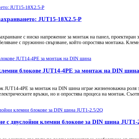
 захранването: JUT15-18X2.5-P
захранване с ниско напрежение за монтаж на панел, проектиран з
абеляване с пружинно свързване, който опростява монтажа. Клемн
 клемни блокове JUT14-4PE за монтаж на DIN шин
ок JUT14-4PE за монтаж на DIN шина играе жизненоважна роля з
лектрическите връзки, но и опростява процеса на монтаж. Съотв
не с двуслойни клемни блокове за DIN шина JUT1-