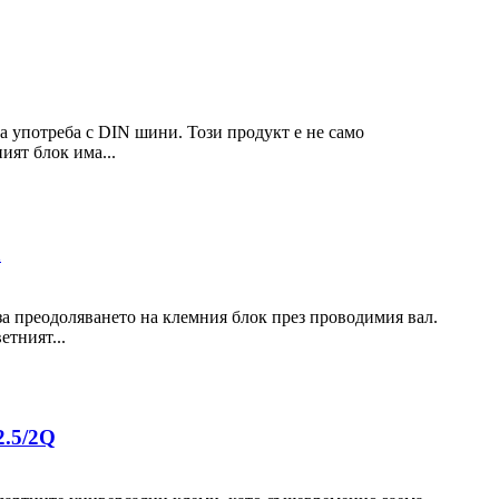
а употреба с DIN шини. Този продукт е не само
ият блок има...
а
а преодоляването на клемния блок през проводимия вал.
етният...
2.5/2Q