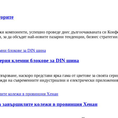
торите
ки компоненти, успешно проведе днес дългоочакваната си Конфе
, за да обсъдят най-новите пазарни тенденции, бизнес стратегии.
ерия клемни блокове за DIN шина
вързване, наскоро представи ярка гама от цветове за своята сер
нужди на съвременните индустриални и електрически приложения,
за завършилите колежи в провинция Хенан