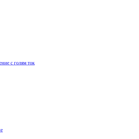
ение с голям ток
ие