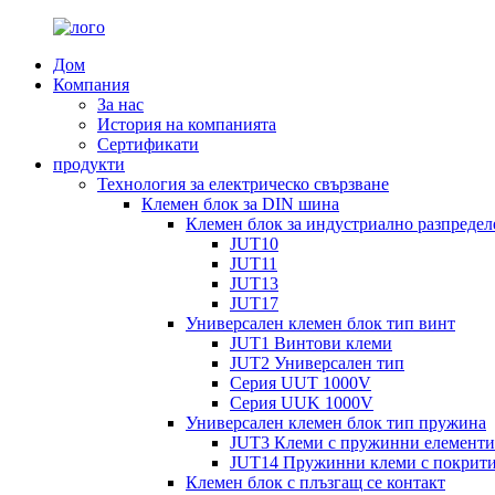
Дом
Компания
За нас
История на компанията
Сертификати
продукти
Технология за електрическо свързване
Клемен блок за DIN шина
Клемен блок за индустриално разпредел
JUT10
JUT11
JUT13
JUT17
Универсален клемен блок тип винт
JUT1 Винтови клеми
JUT2 Универсален тип
Серия UUT 1000V
Серия UUK 1000V
Универсален клемен блок тип пружина
JUT3 Клеми с пружинни елементи
JUT14 Пружинни клеми с покрит
Клемен блок с плъзгащ се контакт