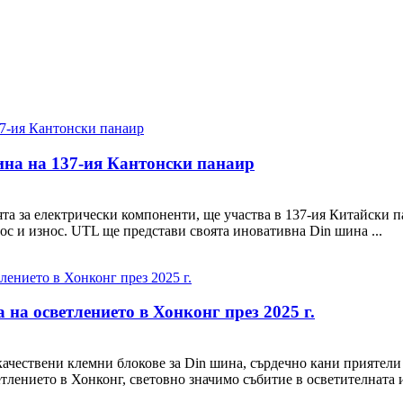
ина на 137-ия Кантонски панаир
та за електрически компоненти, ще участва в 137-ия Китайски па
нос и износ. UTL ще представи своята иновативна Din шина ...
на осветлението в Хонконг през 2025 г.
чествени клемни блокове за Din шина, сърдечно кани приятели от
тлението в Хонконг, световно значимо събитие в осветителната и