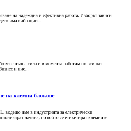
ряване на надеждна и ефективна работа. Изборът зависи
дето има вибрации...
ботят с пълна сила и в момента работим по всички
изнес и ние...
не на клемни блокове
, водещо име в индустрията за електрически
ционизират начина, по който се етикетират клемните