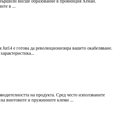
завършили висше образование в провинция Хенан.
те в ...
я Jut14 е готова да революционизира вашето окабеляване.
 характеристика...
водителността на продукта. Сред често използваните
 на винтовите и пружинните клеми ...