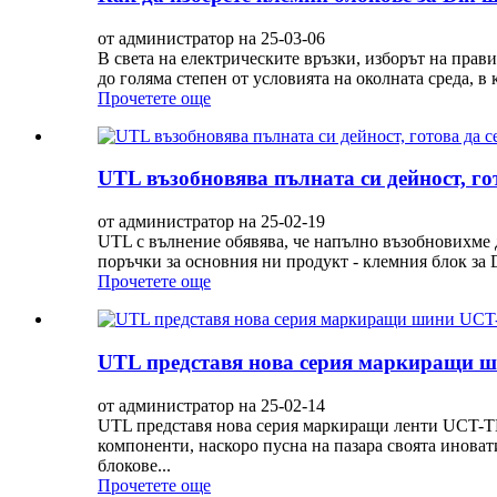
от администратор на 25-03-06
В света на електрическите връзки, изборът на прав
до голяма степен от условията на околната среда, в
Прочетете още
UTL възобновява пълната си дейност, гот
от администратор на 25-02-19
UTL с вълнение обявява, че напълно възобновихме 
поръчки за основния ни продукт - клемния блок за D
Прочетете още
UTL представя нова серия маркиращи ш
от администратор на 25-02-14
UTL представя нова серия маркиращи ленти UCT-TM
компоненти, наскоро пусна на пазара своята инова
блокове...
Прочетете още