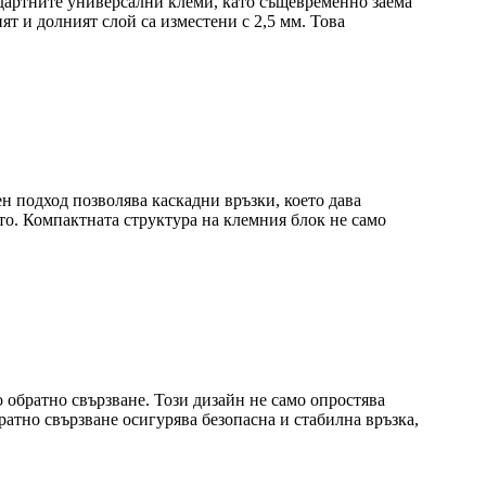
ндартните универсални клеми, като същевременно заема
т и долният слой са изместени с 2,5 мм. Това
н подход позволява каскадни връзки, което дава
то. Компактната структура на клемния блок не само
 обратно свързване. Този дизайн не само опростява
атно свързване осигурява безопасна и стабилна връзка,