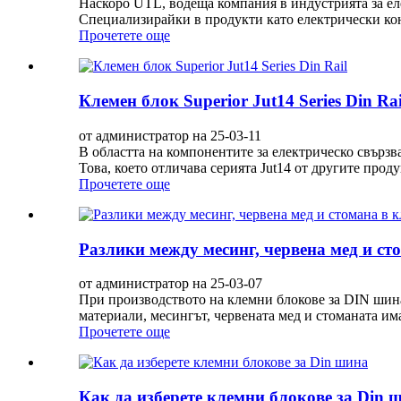
Наскоро UTL, водеща компания в индустрията за ел
Специализирайки в продукти като електрически кон
Прочетете още
Клемен блок Superior Jut14 Series Din Rai
от администратор на 25-03-11
В областта на компонентите за електрическо свързв
Това, което отличава серията Jut14 от другите прод
Прочетете още
Разлики между месинг, червена мед и ст
от администратор на 25-03-07
При производството на клемни блокове за DIN шина
материали, месингът, червената мед и стоманата и
Прочетете още
Как да изберете клемни блокове за Din 