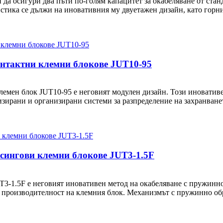
 да осигури два пъти по-голям капацитет за окабеляване от ста
тика се дължи на иновативния му двуетажен дизайн, като горния
контактни клемни блокове JUT10-95
лемен блок JUT10-95 е неговият модулен дизайн. Този иновативе
изирани и организирани системи за разпределение на захранване
есингови клемни блокове JUT3-1.5F
T3-1.5F е неговият иновативен метод на окабеляване с пружинно
а производителност на клемния блок. Механизмът с пружинно обр