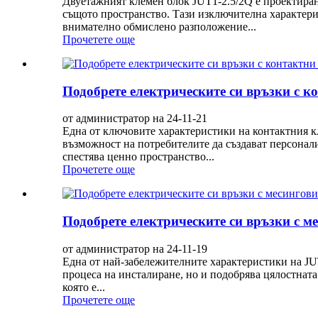
Двуетажният клемен блок JUT1-2.5/2Q е проектиран
същото пространство. Тази изключителна характерис
внимателно обмислено разположение...
Прочетете още
Подобрете електрическите си връзки с 
от администратор на 24-11-21
Една от ключовите характеристики на контактния к
възможност на потребителите да създават персонал
спестява ценно пространство...
Прочетете още
Подобрете електрическите си връзки с м
от администратор на 24-11-19
Една от най-забележителните характеристики на JU
процеса на инсталиране, но и подобрява цялостнат
която е...
Прочетете още