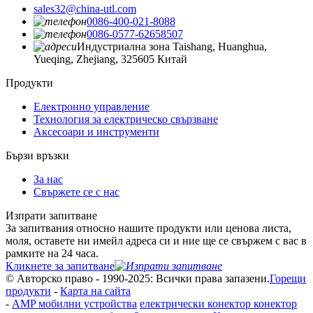
sales32@china-utl.com
0086-400-021-8088
0086-0577-62658507
Индустриална зона Taishang, Huanghua,
Yueqing, Zhejiang, 325605 Китай
Продукти
Електронно управление
Технология за електрическо свързване
Аксесоари и инструменти
Бързи връзки
За нас
Свържете се с нас
Изпрати запитване
За запитвания относно нашите продукти или ценова листа,
моля, оставете ни имейл адреса си и ние ще се свържем с вас в
рамките на 24 часа.
Кликнете за запитване
© Авторско право - 1990-2025: Всички права запазени.
Горещи
продукти
-
Карта на сайта
-
AMP мобилни устройства
електрически конектор конектор