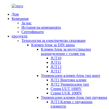
Дом
Компания
За нас
История на компанията
Сертификати
продукти
Технология за електрическо свързване
Клемен блок за DIN шина
Клемен блок за индустриално
разпределение с голям ток
JUT10
JUT11
JUT13
JUT17
Универсален клемен блок тип винт
JUT1 Винтови клеми
JUT2 Универсален тип
Серия UUT 1000V
Серия UUK 1000V
Универсален клемен блок тип пружина
JUT3 Клеми с пружинни
елементи