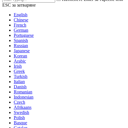
ESC за затваряне
English
Chinese
French
German
Portuguese
Spanish
Russian
Japanese
Korean
Arabic
Irish
Greek
Turkish
Italian
Danish
Romanian
Indonesian
Czech
Afrikaans
Swedish
Polish
Basque
Catalan