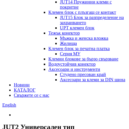
JUT14 Пружинни клеми с
покритие
Клемен блок с плъзгащ се контакт
JUT15 Блок за разпределение на
захранването
UPT клемен блок
Тежък конектор
Мъжка и женска вложка
Жилища
Клемен блок за печатна платка
Серия МУ
Клемни блокове за бързо свързване
Водоустойчив конектор
Аксесоари и инструменти
Студено пресован край
Аксесоари за клеми за DIN шина
Новини
КАТАЛОГ
Свържете се с нас
English
JUT2 Универсален тип