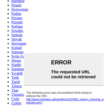
Burmese
Nepali
Norwegian
Pashto
Persian
Punjabi
Serbian
Sesotho
Sinhala
Slovak
Slovenian
Somali
Samoan
Scots Gaelic
Shona
Sindhi
Sundanese
Swahili
Tajik
Tamil
Telugu
Thai
Ukrainian
Urdu
Uzbek