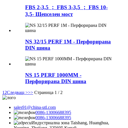
FBS 2-3,5 ； FBS 3-3,5 ； FBS 10-
3,5- Щепселен мост
NS 32/15 PERF 1M - Перфорирана
DIN шина
NS 15 PERF 1000MM -
Перфорирана DIN шина
1
2
Следващ >
>>
Страница 1 / 2
sales91@china-utl.com
0086-13006688395
0086-13006688395
Индустриална зона Taishang, Huanghua,
Yueqing, Zhejiang, 325605 Китай