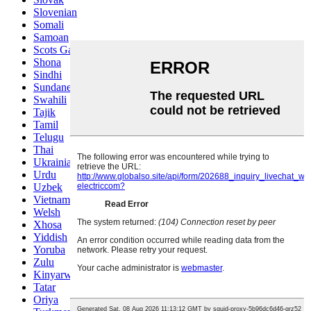
Slovenian
Somali
Samoan
Scots Gaelic
Shona
Sindhi
Sundanese
Swahili
Tajik
Tamil
Telugu
Thai
Ukrainian
Urdu
Uzbek
Vietnamese
Welsh
Xhosa
Yiddish
Yoruba
Zulu
Kinyarwanda
Tatar
Oriya