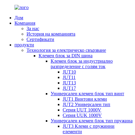
Дом
Компания
За нас
История на компанията
Сертификати
продукти
Технология за електрическо свързване
Клемен блок за DIN шина
Клемен блок за индустриално
разпределение с голям ток
JUT10
JUT11
JUT13
JUT17
Универсален клемен блок тип винт
JUT1 Винтови клеми
JUT2 Универсален тип
Серия UUT 1000V
Серия UUK 1000V
Универсален клемен блок тип пружина
JUT3 Клеми с пружинни
елементи