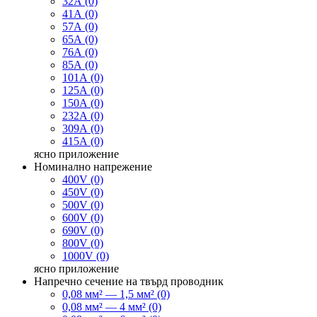
32А (0)
41А (0)
57А (0)
65А (0)
76А (0)
85А (0)
101А (0)
125А (0)
150А (0)
232А (0)
309А (0)
415А (0)
ясно
приложение
Номинално напрежение
400V (0)
450V (0)
500V (0)
600V (0)
690V (0)
800V (0)
1000V (0)
ясно
приложение
Напречно сечение на твърд проводник
0,08 мм² — 1,5 мм² (0)
0,08 мм² — 4 мм² (0)