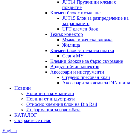
JUT14 Пружинни клеми с
покритие
Клемен блок с вмъкване
JUT15 Блок за разпределение на
захранването
UPT клемен блок
Тежък конектор
Мъжка и женска вложка
Жилища
Клемен блок за печатна платка
Серия МУ
Клемни блокове за бързо свързване
Водоустойчив конектор
Аксесоари и инструменти
Студено пресован край
Аксесоари за клеми за DIN шина
Новини
Новини на компанията
Новини от индустрията
Относно клемния блок на Din Rail
Информация за изложбата
КАТАЛОГ
Свържете се с нас
English