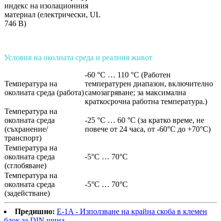
индекс на изолационния
материал (електрически, UL
746 B)
Условия на околната среда и реалния живот
-60 °C … 110 °C (Работен
Температура на
температурен диапазон, включително
околната среда (работа)
самозагряване; за максимална
краткосрочна работна температура.)
Температура на
околната среда
-25 °C … 60 °C (за кратко време, не
(съхранение/
повече от 24 часа, от -60°C до +70°C)
транспорт)
Температура на
околната среда
-5°C … 70°C
(сглобяване)
Температура на
околната среда
-5°C … 70°C
(задействане)
Предишно:
E-1A - Използване на крайна скоба в клемен
блок за DIN шина