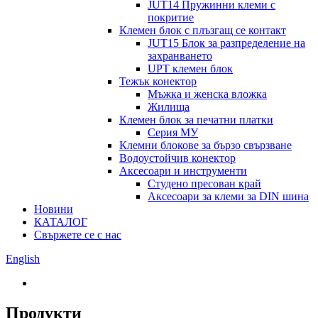
JUT14 Пружинни клеми с
покритие
Клемен блок с плъзгащ се контакт
JUT15 Блок за разпределение на
захранването
UPT клемен блок
Тежък конектор
Мъжка и женска вложка
Жилища
Клемен блок за печатни платки
Серия МУ
Клемни блокове за бързо свързване
Водоустойчив конектор
Аксесоари и инструменти
Студено пресован край
Аксесоари за клеми за DIN шина
Новини
КАТАЛОГ
Свържете се с нас
English
Продукти