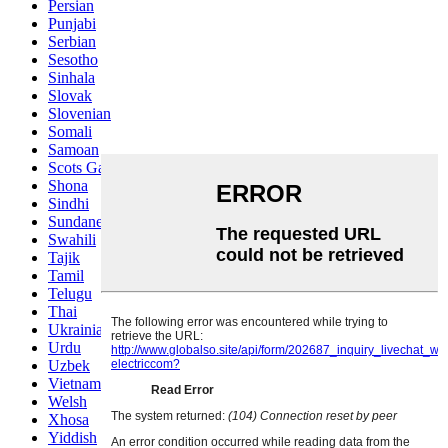
Persian
Punjabi
Serbian
Sesotho
Sinhala
Slovak
Slovenian
Somali
Samoan
Scots Gaelic
Shona
Sindhi
Sundanese
Swahili
Tajik
Tamil
Telugu
Thai
Ukrainian
Urdu
Uzbek
Vietnamese
Welsh
Xhosa
Yiddish