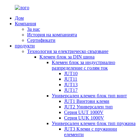
Дом
Компания
За нас
История на компанията
Сертификати
продукти
Технология за електрическо свързване
Клемен блок за DIN шина
Клемен блок за индустриално
разпределение с голям ток
JUT10
JUT11
JUT13
JUT17
Универсален клемен блок тип винт
JUT1 Винтови клеми
JUT2 Универсален тип
Серия UUT 1000V
Серия UUK 1000V
Универсален клемен блок тип пружина
JUT3 Клеми с пружинни
елементи