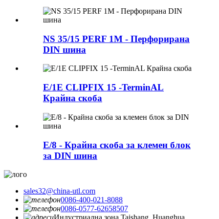
NS 35/15 PERF 1M - Перфорирана
DIN шина
E/1E CLIPFIX 15 -TerminAL
Крайна скоба
E/8 - Крайна скоба за клемен блок
за DIN шина
sales32@china-utl.com
0086-400-021-8088
0086-0577-62658507
Индустриална зона Taishang, Huanghua,