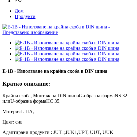
Дом
Продукти
E-1B - Използване на крайна скоба в DIN шина
Кратко описание:
Крайна скоба, Монтаж на DIN шина
G-образна форма
NS 32
или
U-образна форма
НС 35,
Материя
l
: ПА,
Цвят: сив
Адаптирани продукти
:
JUT1;JUK1
,
UPT, UUT, UUK