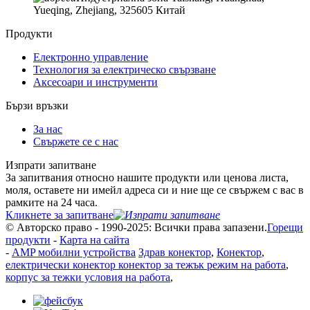
Yueqing, Zhejiang, 325605 Китай
Продукти
Електронно управление
Технология за електрическо свързване
Аксесоари и инструменти
Бързи връзки
За нас
Свържете се с нас
Изпрати запитване
За запитвания относно нашите продукти или ценова листа,
моля, оставете ни имейл адреса си и ние ще се свържем с вас в
рамките на 24 часа.
Кликнете за запитване
© Авторско право - 1990-2025: Всички права запазени.
Горещи
продукти
-
Карта на сайта
-
AMP мобилни устройства
Здрав конектор
,
Конектор
,
електрически конектор конектор за тежък режим на работа
,
корпус за тежки условия на работа
,