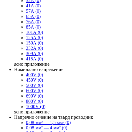
32А (0)
41А (0)
57А (0)
65А (0)
76А (0)
85А (0)
101А (0)
125А (0)
150А (0)
232А (0)
309А (0)
415А (0)
ясно
приложение
Номинално напрежение
400V (0)
450V (0)
500V (0)
600V (0)
690V (0)
800V (0)
1000V (0)
ясно
приложение
Напречно сечение на твърд проводник
0,08 мм² — 1,5 мм² (0)
0,08 мм² — 4 мм² (0)