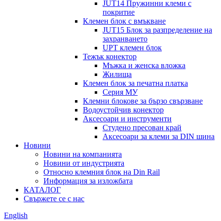
JUT14 Пружинни клеми с
покритие
Клемен блок с вмъкване
JUT15 Блок за разпределение на
захранването
UPT клемен блок
Тежък конектор
Мъжка и женска вложка
Жилища
Клемен блок за печатна платка
Серия МУ
Клемни блокове за бързо свързване
Водоустойчив конектор
Аксесоари и инструменти
Студено пресован край
Аксесоари за клеми за DIN шина
Новини
Новини на компанията
Новини от индустрията
Относно клемния блок на Din Rail
Информация за изложбата
КАТАЛОГ
Свържете се с нас
English