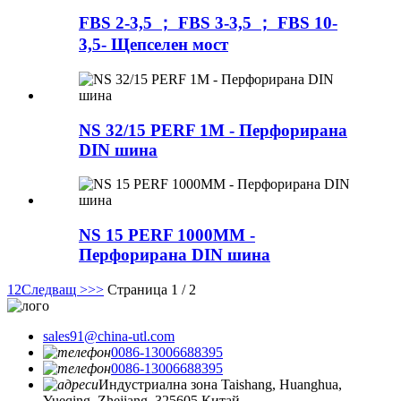
FBS 2-3,5 ； FBS 3-3,5 ； FBS 10-
3,5- Щепселен мост
NS 32/15 PERF 1M - Перфорирана
DIN шина
NS 15 PERF 1000MM -
Перфорирана DIN шина
1
2
Следващ >
>>
Страница 1 / 2
sales91@china-utl.com
0086-13006688395
0086-13006688395
Индустриална зона Taishang, Huanghua,
Yueqing, Zhejiang, 325605 Китай