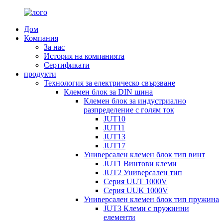
Дом
Компания
За нас
История на компанията
Сертификати
продукти
Технология за електрическо свързване
Клемен блок за DIN шина
Клемен блок за индустриално
разпределение с голям ток
JUT10
JUT11
JUT13
JUT17
Универсален клемен блок тип винт
JUT1 Винтови клеми
JUT2 Универсален тип
Серия UUT 1000V
Серия UUK 1000V
Универсален клемен блок тип пружина
JUT3 Клеми с пружинни
елементи