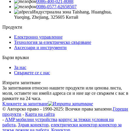
0086-400-021-8088
0086-0577-62658507
Индустриална зона Taishang, Huanghua,
Yueqing, Zhejiang, 325605 Китай
Продукти
Електронно управление
Технология за електрическо свързване
Аксесоари и инструменти
Бързи връзки
За нас
Свържете се с нас
Изпрати запитване
За запитвания относно нашите продукти или ценова листа,
моля, оставете ни имейл адреса си и ние ще се свържем с вас в
рамките на 24 часа.
Кликнете за запитване
© Авторско право - 1990-2025: Всички права запазени.
Горещи
продукти
-
Карта на сайта
-
AMP мобилни устройства
корпус за тежки условия на
работа
,
Здрав конектор
,
електрически конектор конектор за
тежък режим на работа
,
Конектор
,