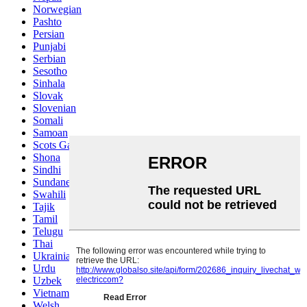
Norwegian
Pashto
Persian
Punjabi
Serbian
Sesotho
Sinhala
Slovak
Slovenian
Somali
Samoan
Scots Gaelic
Shona
Sindhi
Sundanese
Swahili
Tajik
Tamil
Telugu
Thai
Ukrainian
Urdu
Uzbek
Vietnamese
Welsh