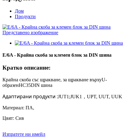
Дом
Продукти
E/6A - Крайна скоба за клемен блок за DIN шина
Кратко описание:
Крайна скоба със щракване, за щракване върху
U-
образен
НС
35
DIN шина
Адаптирани продукти
:
JUT1;JUK1
，
UPT, UUT, UUK
Материал: ПА,
Цвят: Сив
Изпратете ни имейл