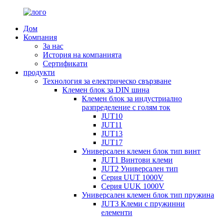
Дом
Компания
За нас
История на компанията
Сертификати
продукти
Технология за електрическо свързване
Клемен блок за DIN шина
Клемен блок за индустриално
разпределение с голям ток
JUT10
JUT11
JUT13
JUT17
Универсален клемен блок тип винт
JUT1 Винтови клеми
JUT2 Универсален тип
Серия UUT 1000V
Серия UUK 1000V
Универсален клемен блок тип пружина
JUT3 Клеми с пружинни
елементи