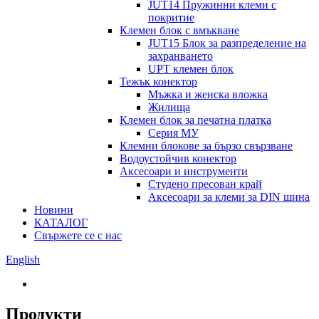
JUT14 Пружинни клеми с
покритие
Клемен блок с вмъкване
JUT15 Блок за разпределение на
захранването
UPT клемен блок
Тежък конектор
Мъжка и женска вложка
Жилища
Клемен блок за печатна платка
Серия МУ
Клемни блокове за бързо свързване
Водоустойчив конектор
Аксесоари и инструменти
Студено пресован край
Аксесоари за клеми за DIN шина
Новини
КАТАЛОГ
Свържете се с нас
English
Продукти