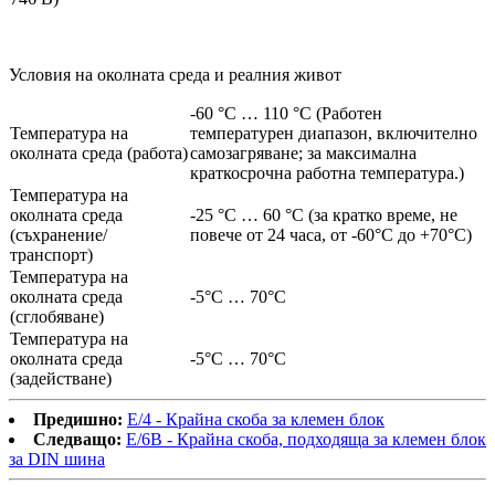
Условия на околната среда и реалния живот
-60 °C … 110 °C (Работен
Температура на
температурен диапазон, включително
околната среда (работа)
самозагряване; за максимална
краткосрочна работна температура.)
Температура на
околната среда
-25 °C … 60 °C (за кратко време, не
(съхранение/
повече от 24 часа, от -60°C до +70°C)
транспорт)
Температура на
околната среда
-5°C … 70°C
(сглобяване)
Температура на
околната среда
-5°C … 70°C
(задействане)
Предишно:
E/4 - Крайна скоба за клемен блок
Следващо:
E/6B - Крайна скоба, подходяща за клемен блок
за DIN шина