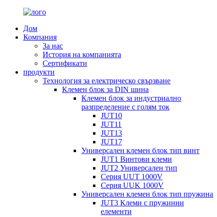
Дом
Компания
За нас
История на компанията
Сертификати
продукти
Технология за електрическо свързване
Клемен блок за DIN шина
Клемен блок за индустриално
разпределение с голям ток
JUT10
JUT11
JUT13
JUT17
Универсален клемен блок тип винт
JUT1 Винтови клеми
JUT2 Универсален тип
Серия UUT 1000V
Серия UUK 1000V
Универсален клемен блок тип пружина
JUT3 Клеми с пружинни
елементи