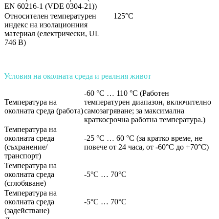
EN 60216-1 (VDE 0304-21))
Относителен температурен
125°C
индекс на изолационния
материал (електрически, UL
746 B)
Условия на околната среда и реалния живот
-60 °C … 110 °C (Работен
Температура на
температурен диапазон, включително
околната среда (работа)
самозагряване; за максимална
краткосрочна работна температура
.
)
Температура на
околната среда
-25 °C … 60 °C (за кратко време, не
(съхранение/
повече от 24 часа, от -60°C до +70°C)
транспорт)
Температура на
околната среда
-5°C … 70°C
(сглобяване)
Температура на
околната среда
-5°C … 70°C
(задействане)