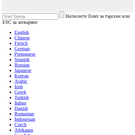
Натиснете Enter за търсене или
ESC за затваряне
English
Chinese
French
German
Portuguese
Spanish
Russian
Japanese
Korean
Arabic
Irish
Greek
Turkish
Italian
Danish
Romanian
Indonesian
Czech
Afrikaans