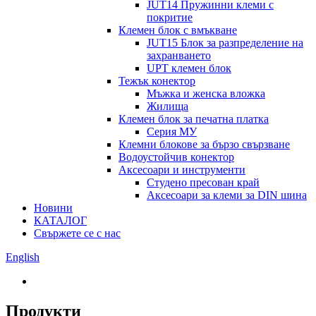
JUT14 Пружинни клеми с
покритие
Клемен блок с вмъкване
JUT15 Блок за разпределение на
захранването
UPT клемен блок
Тежък конектор
Мъжка и женска вложка
Жилища
Клемен блок за печатна платка
Серия МУ
Клемни блокове за бързо свързване
Водоустойчив конектор
Аксесоари и инструменти
Студено пресован край
Аксесоари за клеми за DIN шина
Новини
КАТАЛОГ
Свържете се с нас
English
Продукти