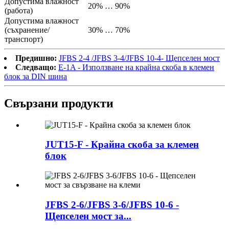
Допустима влажност
20% … 90%
(работа)
Допустима влажност
(съхранение/
30% … 70%
транспорт)
Предишно:
JFBS 2-4 /JFBS 3-4/JFBS 10-4- Щепселен мост
Следващо:
E-1A - Използване на крайна скоба в клемен
блок за DIN шина
Свързани продукти
JUT15-F - Крайна скоба за клемен
блок
JFBS 2-6/JFBS 3-6/JFBS 10-6 -
Щепселен мост за...