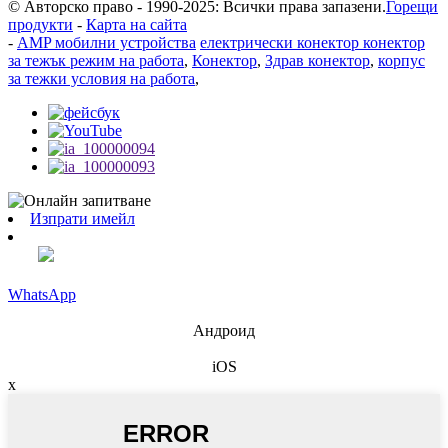
© Авторско право - 1990-2025: Всички права запазени.
Горещи
продукти
-
Карта на сайта
-
AMP мобилни устройства
електрически конектор конектор
за тежък режим на работа
,
Конектор
,
Здрав конектор
,
корпус
за тежки условия на работа
,
Изпрати имейл
WhatsApp
Андроид
iOS
x