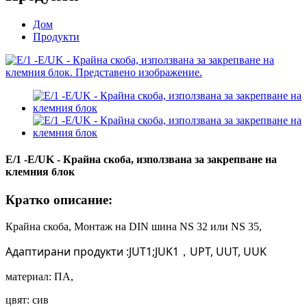
Дом
Продукти
E/1 -E/UK - Крайна скоба, използвана за закрепване на
клемния блок
Кратко описание:
Крайна скоба, Монтаж на DIN шина NS 32 или NS 35,
Адаптирани продукти
:JUT1;JUK1
UPT, UUT, UUK
，
материал: ПА,
цвят: сив