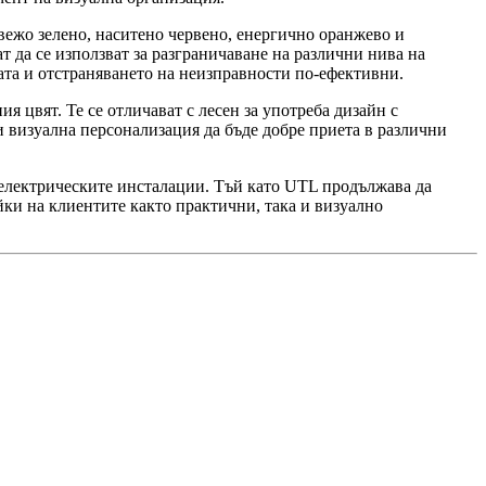
вежо зелено, наситено червено, енергично оранжево и
т да се използват за разграничаване на различни нива на
та и отстраняването на неизправности по-ефективни.
я цвят. Те се отличават с лесен за употреба дизайн с
 визуална персонализация да бъде добре приета в различни
 електрическите инсталации. Тъй като UTL продължава да
ки на клиентите както практични, така и визуално