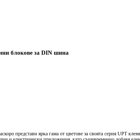
мни блокове за DIN шина
аскоро представи ярка гама от цветове за своята серия UPT клем
лни и електрически приложения, като същевременно добавя елем