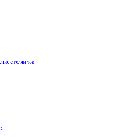
ение с голям ток
ие