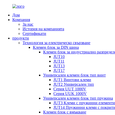
Дом
Компания
За нас
История на компанията
Сертификати
продукти
Технология за електрическо свързване
Клемен блок за DIN шина
Клемен блок за индустриално разпредел
JUT10
JUT11
JUT13
JUT17
Универсален клемен блок тип винт
JUT1 Винтови клеми
JUT2 Универсален тип
Серия UUT 1000V
Серия UUK 1000V
Универсален клемен блок тип пружина
JUT3 Клеми с пружинни елементи
JUT14 Пружинни клеми с покрит
Клемен блок с вмъкване