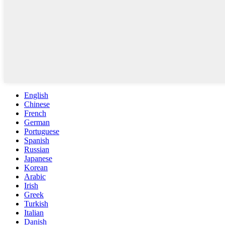
English
Chinese
French
German
Portuguese
Spanish
Russian
Japanese
Korean
Arabic
Irish
Greek
Turkish
Italian
Danish