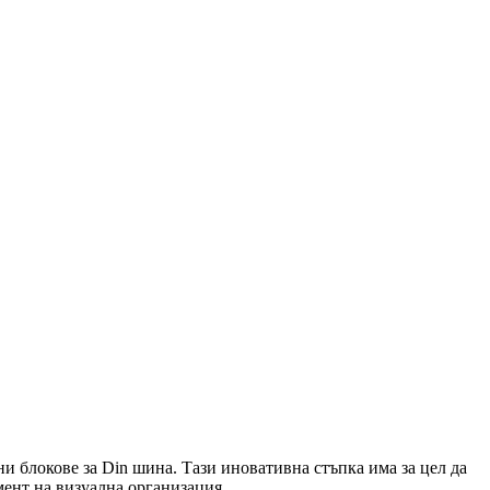
ни блокове за Din шина. Тази иновативна стъпка има за цел да
ент на визуална организация.