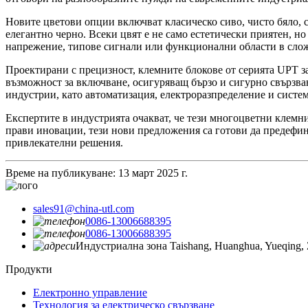
Новите цветови опции включват класическо сиво, чисто бяло, 
елегантно черно. Всеки цвят е не само естетически приятен, н
напрежение, типове сигнали или функционални области в сложн
Проектирани с прецизност, клемните блокове от серията UPT зап
възможност за включване, осигуряващ бързо и сигурно свързва
индустрии, като автоматизация, електроразпределение и систем
Експертите в индустрията очакват, че тези многоцветни клемн
прави иновации, тези нови предложения са готови да предефин
привлекателни решения.
Време на публикуване: 13 март 2025 г.
sales91@china-utl.com
0086-13006688395
0086-13006688395
Индустриална зона Taishang, Huanghua, Yueqing, 
Продукти
Електронно управление
Технология за електрическо свързване