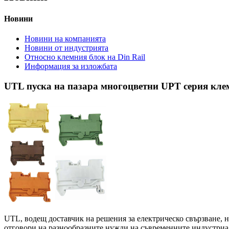
Новини
Новини на компанията
Новини от индустрията
Относно клемния блок на Din Rail
Информация за изложбата
UTL пуска на пазара многоцветни UPT серия кле
UTL, водещ доставчик на решения за електрическо свързване, н
отговори на разнообразните нужди на съвременните индустриа