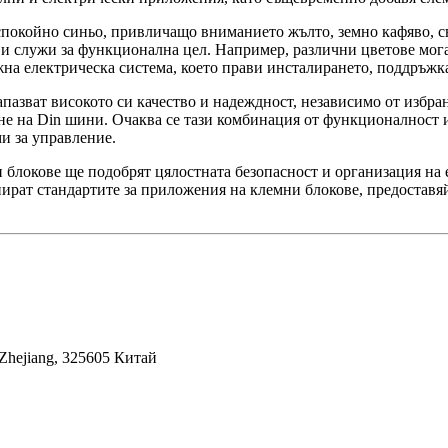
спокойно синьо, привличащо вниманието жълто, земно кафяво, с
о и служи за функционална цел. Например, различни цветове мога
а електрическа система, което прави инсталирането, поддръжка
азват високото си качество и надеждност, независимо от избрани
не на Din шини. Очаква се тази комбинация от функционалност и
и за управление.
и блокове ще подобрят цялостната безопасност и организация на
ират стандартите за приложения на клемни блокове, предоставяй
Zhejiang, 325605 Китай