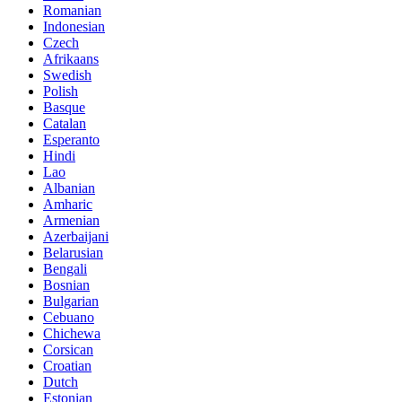
Romanian
Indonesian
Czech
Afrikaans
Swedish
Polish
Basque
Catalan
Esperanto
Hindi
Lao
Albanian
Amharic
Armenian
Azerbaijani
Belarusian
Bengali
Bosnian
Bulgarian
Cebuano
Chichewa
Corsican
Croatian
Dutch
Estonian