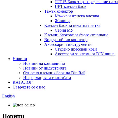
JUT15 Блок за разпределение на з
UPT клемен блок
Тежък конектор
Мъжка и женска вложка
Жилища
Клемен блок за печатна платка
Серия МУ
Клемни блокове за бързо свързване
Водоустойчив конектор
Аксесоари и инструменти
Студено пресован край
Аксесоари за клеми за DIN шина
Новини
Новини на компанията
Новини от индустрията
Относно клемния блок на Din Rail
Информация за изложбата
КАТАЛОГ
Свържете се с нас
English
Новини