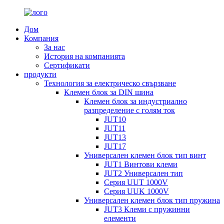
Дом
Компания
За нас
История на компанията
Сертификати
продукти
Технология за електрическо свързване
Клемен блок за DIN шина
Клемен блок за индустриално
разпределение с голям ток
JUT10
JUT11
JUT13
JUT17
Универсален клемен блок тип винт
JUT1 Винтови клеми
JUT2 Универсален тип
Серия UUT 1000V
Серия UUK 1000V
Универсален клемен блок тип пружина
JUT3 Клеми с пружинни
елементи