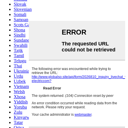
Slovak
Slovenian
Somali
Samoan
Scots Gaelic
Shona
Sindhi
Sundanese
Swahili
Tajik
Tamil
Telugu
Thai
Ukrainian
Urdu
Uzbek
Vietnamese
Welsh
Xhosa
Yiddish
Yoruba
Zulu
Kinyarwanda
Tatar
Oriya