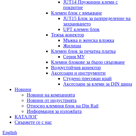
JUT14 Пружинни клеми с
покритие
Клемен блок с вмъкване
JUT15 Блок за разпределение на
захранването
UPT клемен блок
Тежък конектор
Мъжка и женска вложка
Жилища
Клемен блок за печатна платка
Серия МУ
Клемни блокове за бързо свързване
Водоустойчив конектор
Аксесоари и инструменти
Студено пресован край
Аксесоари за клеми за DIN шина
Новини
Новини на компанията
Новини от индустрията
Относно клемния блок на Din Rail
Информация за изложбата
КАТАЛОГ
Свържете се с нас
English