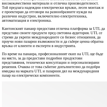
висококачествени материали и отлична производителност.
Той предлага надеждни електрически връзки, лесен монтаж и
е проектиран да отговори на разнообразните нужди на
различни индустрии, включително електротехника,
автоматизация и електроника.
Кантонският панаир предоставя отлична платформа за UTL да
представи своите продукти пред световна аудитория. UTL се
стреми да укрепи международните си бизнес отношения, да
проучи нови пазарни възможности и да събере ценна обратна
връзка от клиенти и експерти в индустрията.
По време на панаира, професионалният екип на UTL ще бъде
на място, за да предостави подробни продуктови
представяния, технически консултации и персонализирани
решения. Очаква се това събитие допълнително да подобри
имиджа на марката UTL и пазарния дял на международния
пазар на електрически компоненти.