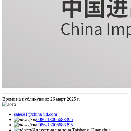
Време на публикуване: 26 март 2025 г.
sales91@china-utl.com
0086-13006688395
0086-13006688395
Индустриална зона Taishang, Huanghua,