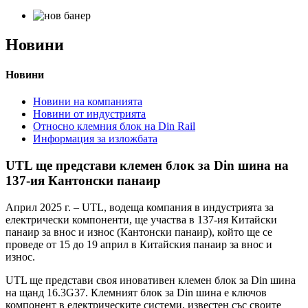
Новини
Новини
Новини на компанията
Новини от индустрията
Относно клемния блок на Din Rail
Информация за изложбата
UTL ще представи клемен блок за Din шина на
137-ия Кантонски панаир
Април 2025 г. – UTL, водеща компания в индустрията за
електрически компоненти, ще участва в 137-ия Китайски
панаир за внос и износ (Кантонски панаир), който ще се
проведе от 15 до 19 април в Китайския панаир за внос и
износ.
UTL ще представи своя иновативен клемен блок за Din шина
на щанд 16.3G37. Клемният блок за Din шина е ключов
компонент в електрическите системи, известен със своите