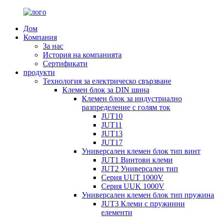
Дом
Компания
За нас
История на компанията
Сертификати
продукти
Технология за електрическо свързване
Клемен блок за DIN шина
Клемен блок за индустриално
разпределение с голям ток
JUT10
JUT11
JUT13
JUT17
Универсален клемен блок тип винт
JUT1 Винтови клеми
JUT2 Универсален тип
Серия UUT 1000V
Серия UUK 1000V
Универсален клемен блок тип пружина
JUT3 Клеми с пружинни
елементи