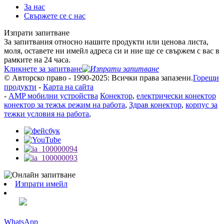
За нас
Свържете се с нас
Изпрати запитване
За запитвания относно нашите продукти или ценова листа,
моля, оставете ни имейл адреса си и ние ще се свържем с вас в
рамките на 24 часа.
Кликнете за запитване
© Авторско право - 1990-2025: Всички права запазени.
Горещи
продукти
-
Карта на сайта
-
AMP мобилни устройства
Конектор
,
електрически конектор
конектор за тежък режим на работа
,
Здрав конектор
,
корпус за
тежки условия на работа
,
Изпрати имейл
WhatsApp