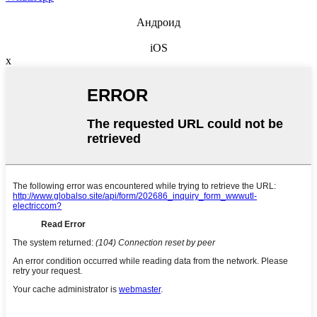
Андроид
iOS
x