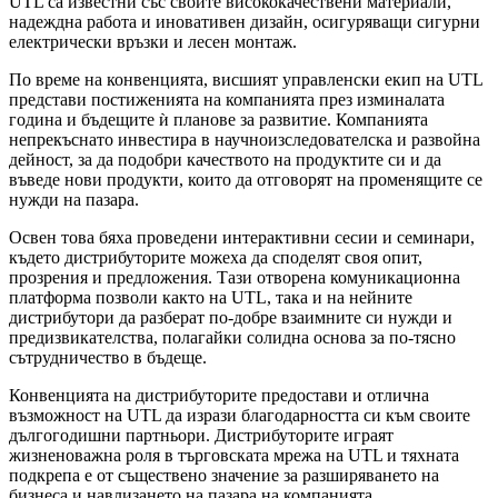
UTL са известни със своите висококачествени материали,
надеждна работа и иновативен дизайн, осигуряващи сигурни
електрически връзки и лесен монтаж.
По време на конвенцията, висшият управленски екип на UTL
представи постиженията на компанията през изминалата
година и бъдещите ѝ планове за развитие. Компанията
непрекъснато инвестира в научноизследователска и развойна
дейност, за да подобри качеството на продуктите си и да
въведе нови продукти, които да отговорят на променящите се
нужди на пазара.
Освен това бяха проведени интерактивни сесии и семинари,
където дистрибуторите можеха да споделят своя опит,
прозрения и предложения. Тази отворена комуникационна
платформа позволи както на UTL, така и на нейните
дистрибутори да разберат по-добре взаимните си нужди и
предизвикателства, полагайки солидна основа за по-тясно
сътрудничество в бъдеще.
Конвенцията на дистрибуторите предостави и отлична
възможност на UTL да изрази благодарността си към своите
дългогодишни партньори. Дистрибуторите играят
жизненоважна роля в търговската мрежа на UTL и тяхната
подкрепа е от съществено значение за разширяването на
бизнеса и навлизането на пазара на компанията.