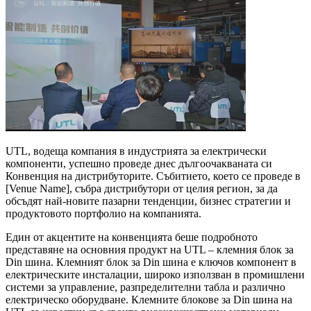
UTL, водеща компания в индустрията за електрически
компоненти, успешно проведе днес дългоочакваната си
Конвенция на дистрибуторите. Събитието, което се проведе в
[Venue Name], събра дистрибутори от целия регион, за да
обсъдят най-новите пазарни тенденции, бизнес стратегии и
продуктовото портфолио на компанията.
Един от акцентите на конвенцията беше подробното
представяне на основния продукт на UTL – клемния блок за
Din шина. Клемният блок за Din шина е ключов компонент в
електрическите инсталации, широко използван в промишлени
системи за управление, разпределителни табла и различно
електрическо оборудване. Клемните блокове за Din шина на