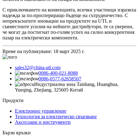
С приключването на конвенцията, всички участници изразиха
надежда за по-проспериращо бъдеще на сътрудничество. С
непрекъснатите иновации на продуктите на UTL и
съвместните усилия на нейните дистрибутори, те са уверени,
че могат да постигнат по-голям успех на силно конкурентния
пазар на електрически компоненти.
Време на публикуване: 18 март 2025 г.
sales32@china-utl.com
0086-400-021-8088
0086-0577-62658507
Индустриална зона Taishang, Huanghua,
Yueqing, Zhejiang, 325605 Китай
Продукти
Електронно управление
Технология за електрическо свързване
Аксесоари и инструменти
Бързи връзки