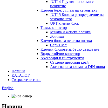
JUT14 Пружинни клеми с
покритие
Клемен блок с плъзгащ се контакт
JUT15 Блок за разпределение на
захранването
UPT клемен блок
Тежък конектор
Мъжка и женска вложка
Жилища
Клемен блок за печатна платка
Серия МУ
Клемни блокове за бързо свързване
Водоустойчив конектор
Аксесоари и инструменти
Студено пресован край
Аксесоари за клеми за DIN шина
Новини
КАТАЛОГ
Свържете се с нас
English
Новини