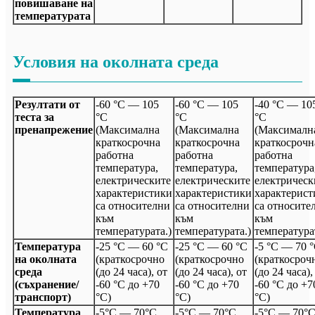
повишаване на
температурата
Условия на околната среда
Резултати от
-60 °C — 105
-60 °C — 105
-40 °C — 10
теста за
°C
°C
°C
пренапрежение
(Максимална
(Максимална
(Максималн
краткосрочна
краткосрочна
краткосрочн
работна
работна
работна
температура,
температура,
температура
електрическите
електрическите
електрическ
характеристики
характеристики
характерист
са относителни
са относителни
са относите
към
към
към
температурата.)
температурата.)
температура
Температура
-25 °C — 60 °C
-25 °C — 60 °C
-5 °C — 70 
на околната
(краткосрочно
(краткосрочно
(краткосроч
среда
(до 24 часа), от
(до 24 часа), от
(до 24 часа),
(съхранение/
-60 °C до +70
-60 °C до +70
-60 °C до +7
транспорт)
°C)
°C)
°C)
Температура
-5°C — 70°C
-5°C — 70°C
-5°C — 70°