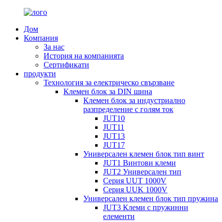
Дом
Компания
За нас
История на компанията
Сертификати
продукти
Технология за електрическо свързване
Клемен блок за DIN шина
Клемен блок за индустриално
разпределение с голям ток
JUT10
JUT11
JUT13
JUT17
Универсален клемен блок тип винт
JUT1 Винтови клеми
JUT2 Универсален тип
Серия UUT 1000V
Серия UUK 1000V
Универсален клемен блок тип пружина
JUT3 Клеми с пружинни
елементи