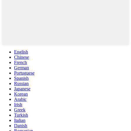
English
Chinese
French
German
Portuguese
Spanish
Russian
Japanese
Korean
Arabic
Irish
Greek
Turkish
Italian
Danish
Romanian