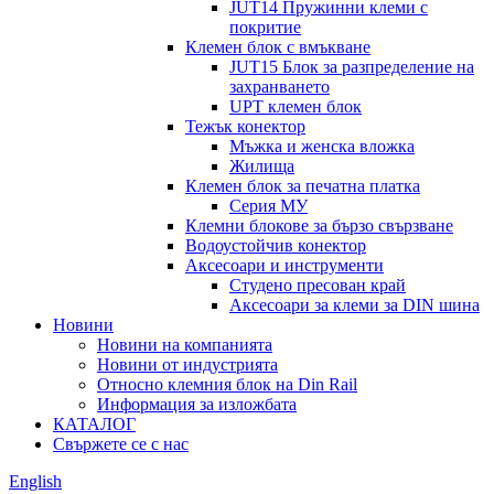
JUT14 Пружинни клеми с
покритие
Клемен блок с вмъкване
JUT15 Блок за разпределение на
захранването
UPT клемен блок
Тежък конектор
Мъжка и женска вложка
Жилища
Клемен блок за печатна платка
Серия МУ
Клемни блокове за бързо свързване
Водоустойчив конектор
Аксесоари и инструменти
Студено пресован край
Аксесоари за клеми за DIN шина
Новини
Новини на компанията
Новини от индустрията
Относно клемния блок на Din Rail
Информация за изложбата
КАТАЛОГ
Свържете се с нас
English