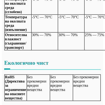
на околната
среда
(сглобено)
Температура
-5°C — 70°C
-5°C — 70°C
-5°C — 70°
на околната
среда
(изпълнение)
Относителна
30% — 70%
30% — 70%
25% — 75%
влажност
(съхранение/
транспорт)
Екологично чист
RoHS
Без
Без
Без прекомерни
(Директива
прекомерни
прекомерни
вредни
за
вредни
вредни
вещества
ограничение
вещества
вещества
на опасните
вещества)