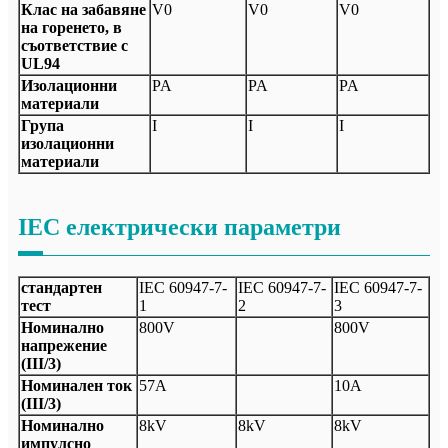
Клас на забавяне
V0
V0
V0
на горенето, в
съответствие с
UL94
Изолационни
PA
PA
PA
материали
Група
I
I
I
изолационни
материали
IEC електрически параметри
стандартен
IEC 60947-7-
IEC 60947-7-
IEC 60947-7-
тест
1
2
3
Номинално
800V
800V
напрежение
(III/3)
Номинален ток
57А
10А
(III/3)
Номинално
8kV
8kV
8kV
импулсно