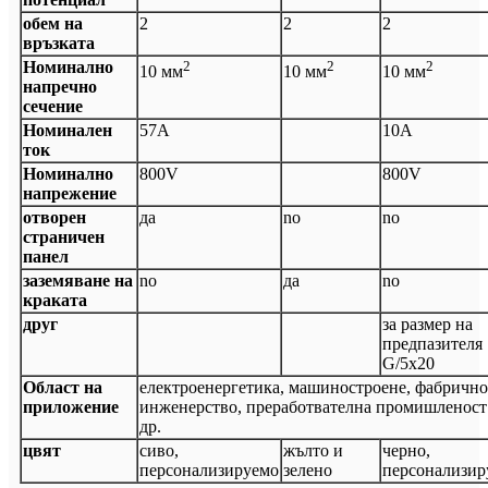
обем на
2
2
2
връзката
Номинално
2
2
2
10 мм
10 мм
10 мм
напречно
сечение
Номинален
57А
10А
ток
Номинално
800V
800V
напрежение
отворен
да
no
no
страничен
панел
заземяване на
no
да
no
краката
друг
за размер на
предпазителя
G/5x20
Област на
електроенергетика, машиностроене, фабрично
приложение
инженерство, преработвателна промишленост
др.
цвят
сиво,
жълто и
черно,
персонализируемо
зелено
персонализир