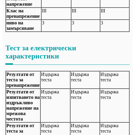
напрежение
Клас на
III
III
III
пренапрежение
ниво на
3
3
3
замърсяване
Тест за електрически
характеристики
Резултати от
Издържа
Издържа
Издържа
теста за
теста
теста
теста
пренапрежение
Резултати от
Издържа
Издържа
Издържа
изпитването на
теста
теста
теста
издръжливо
напрежение на
мрежова
честота
Резултати от
Издържа
Издържа
Издържа
теста за
теста
теста
теста