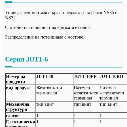
Универсален монтажен крак, предлага се за релси NS35 и
NS32.
Статичната стабилност на връзката е силна.
Разпределение на потенциала с мостове.
Серия JUT1-6
Номер на
JUT1-10
JUT1-10PE
JUT1-10RD
продукта
вид продукт
Железопътни
Наземен
Наземен
терминали
железопътен
железопътен
терминал
терминал
Механична
тип винт
тип винт
тип винт
структура
слоеве
1
1
1
Електрически
1
1
1
потенциал