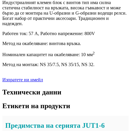
Индустриалният клемен блок с винтов тип има силна
статична стабилност на връзката, висока гъвкавост и може
бързо да се монтира на U-образни и G-образни водещи релси.
Богат набор от практични аксесоари. Традиционен и
надежден.
Работен ток: 57 A, Работно напрежение: 800V
Метод на окабеляване: винтова връзка.
2
Номинален капацитет на окабеляване: 10 мм
Метод на монтаж: NS 35/7.5, NS 35/15, NS 32.
Изпратете ни имейл
Технически данни
Етикети на продукти
Предимства на серията JUT1-6