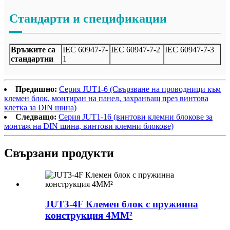
Стандарти и спецификации
Връзките са
IEC 60947-7-
IEC 60947-7-2
IEC 60947-7-3
стандартни
1
Предишно:
Серия JUT1-6 (Свързване на проводници към
клемен блок, монтиран на панел, захранващ през винтова
клетка за DIN шина)
Следващо:
Серия JUT1-16 (винтови клемни блокове за
монтаж на DIN шина, винтови клемни блокове)
Свързани продукти
JUT3-4F Клемен блок с пружинна
конструкция 4MM²