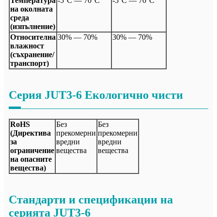
Температура
-5°C — 70°C
-5°C — 70°C
на околната
среда
(изпълнение)
Относителна
30% — 70%
30% — 70%
влажност
(съхранение/
транспорт)
Серия JUT3-6 Екологично чисти
RoHS
Без
Без
(Директива
прекомерни
прекомерни
за
вредни
вредни
ограничение
вещества
вещества
на опасните
вещества)
Стандарти и спецификации на
серията JUT3-6