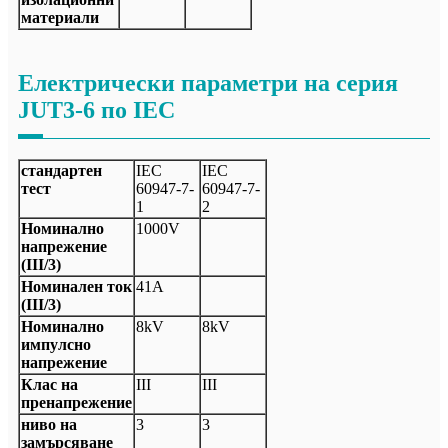
материали
Електрически параметри на серия
JUT3-6 по IEC
стандартен
IEC
IEC
тест
60947-7-
60947-7-
1
2
Номинално
1000V
напрежение
(III/3)
Номинален ток
41А
(III/3)
Номинално
8kV
8kV
импулсно
напрежение
Клас на
III
III
пренапрежение
ниво на
3
3
замърсяване