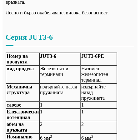
връзката.
Лесно и бързо окабеляване, висока безопасност.
Серия JUT3-6
Номер на
JUT3-6
JUT3-6PE
продукта
вид продукт
Железопътни
Наземен
терминали
железопътен
терминал
Механична
издърпайте назад
издърпайте
структура
пружината
назад
пружината
слоеве
1
1
Електрически
1
1
потенциал
обем на
2
2
връзката
Номинално
2
2
6 мм
6 мм