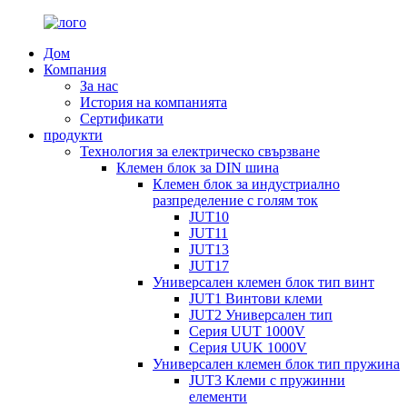
Дом
Компания
За нас
История на компанията
Сертификати
продукти
Технология за електрическо свързване
Клемен блок за DIN шина
Клемен блок за индустриално
разпределение с голям ток
JUT10
JUT11
JUT13
JUT17
Универсален клемен блок тип винт
JUT1 Винтови клеми
JUT2 Универсален тип
Серия UUT 1000V
Серия UUK 1000V
Универсален клемен блок тип пружина
JUT3 Клеми с пружинни
елементи