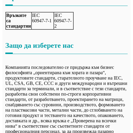
Връзките
IEC
IEC
са
60947-7-1
60947-7-
стандартни
2
Защо да изберете нас
Компанията последователно се придържа към бизнес
философията „ориентирана към хората и пазара“,
продуктовите стандарти, старателното проучване на IEC,
UL, CSA, GB, CE, CCC и други международни и вътрешни
стандарти за терминали, и в съответствие с тези стандарти,
разработва свои собствени по-строги корпоративни
стандарти, от разработването, проектирането на матрици,
снабдяването със суровини, производството, формоването
на пластмасови части, метални части, до сглобяването на
готовия продукт и тестването на качеството, опаковането,
доставката и др., всяка връзка е „Проверена на всички
нива“ в съответствие със съответните стандарти от
професионалния персонал, за да произвежда пазарно