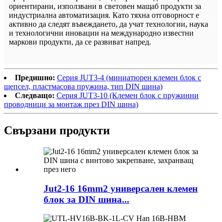
ориентирани, използвани в световен мащаб продукти за
индустриална автоматизация. Като тяхна отговорност е
активно да следят въвеждането, да учат технологии, наука
и технологични иновации на международно известни
маркови продукти, да се развиват напред.
Предишно:
Серия JUT3-4 (миниатюрен клемен блок с
щепсел, пластмасова пружина, тип DIN шина)
Следващо:
Серия JUT3-10 (Клемен блок с пружинни
проводници за монтаж през DIN шина)
Свързани продукти
Jut2-16 16mm2 универсален клемен
блок за DIN шина...