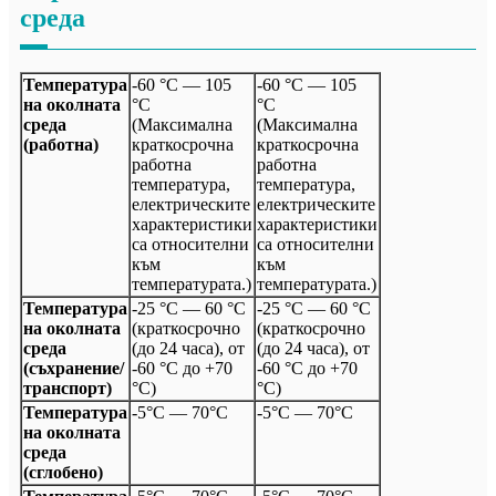
среда
Температура
-60 °C — 105
-60 °C — 105
на околната
°C
°C
среда
(Максимална
(Максимална
(работна)
краткосрочна
краткосрочна
работна
работна
температура,
температура,
електрическите
електрическите
характеристики
характеристики
са относителни
са относителни
към
към
температурата.)
температурата.)
Температура
-25 °C — 60 °C
-25 °C — 60 °C
на околната
(краткосрочно
(краткосрочно
среда
(до 24 часа), от
(до 24 часа), от
(съхранение/
-60 °C до +70
-60 °C до +70
транспорт)
°C)
°C)
Температура
-5°C — 70°C
-5°C — 70°C
на околната
среда
(сглобено)