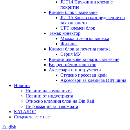
JUT14 Пружинни клеми с
покритие
Клемен блок с вмъкване
JUT15 Блок за разпределение на
захранването
UPT клемен блок
Тежък конектор
Мъжка и женска вложка
Жилища
Клемен блок за печатна платка
Серия МУ
Клемни блокове за бързо свързване
Водоустойчив конектор
Аксесоари и инструменти
Студено пресован край
Аксесоари за клеми за DIN шина
Новини
Новини на компанията
Новини от индустрията
Относно клемния блок на Din Rail
Информация за изложбата
КАТАЛОГ
Свържете се с нас
English