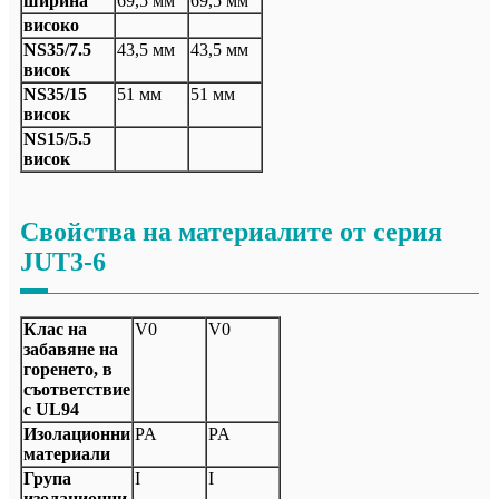
ширина
69,5 мм
69,5 мм
високо
NS35/7.5
43,5 мм
43,5 мм
висок
NS35/15
51 мм
51 мм
висок
NS15/5.5
висок
Свойства на материалите от серия
JUT3-6
Клас на
V0
V0
забавяне на
горенето, в
съответствие
с UL94
Изолационни
PA
PA
материали
Група
I
I
изолационни