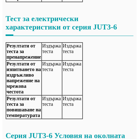
Тест за електрически
характеристики от серия JUT3-6
Резултати от
Издържа
Издържа
теста за
теста
теста
пренапрежение
Резултати от
Издържа
Издържа
изпитването на
теста
теста
издръжливо
напрежение на
мрежова
честота
Резултати от
Издържа
Издържа
теста за
теста
теста
повишаване на
температурата
Серия JUT3-6 Условия на околната