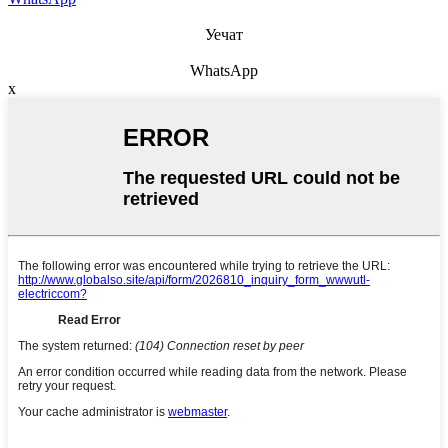
Уечат
WhatsApp
x