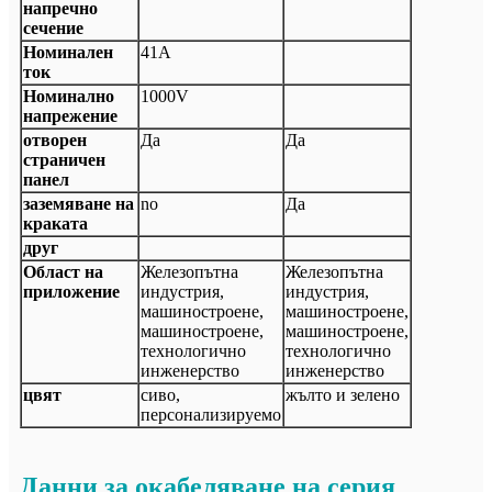
напречно
сечение
Номинален
41А
ток
Номинално
1000V
напрежение
отворен
Да
Да
страничен
панел
заземяване на
no
Да
краката
друг
Област на
Железопътна
Железопътна
приложение
индустрия,
индустрия,
машиностроене,
машиностроене,
машиностроене,
машиностроене,
технологично
технологично
инженерство
инженерство
цвят
сиво,
жълто и зелено
персонализируемо
Данни за окабеляване на серия