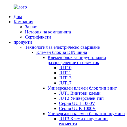
Дом
Компания
За нас
История на компанията
Сертификати
продукти
Технология за електрическо свързване
Клемен блок за DIN шина
Клемен блок за индустриално
разпределение с голям ток
JUT10
JUT11
JUT13
JUT17
Универсален клемен блок тип винт
JUT1 Винтови клеми
JUT2 Универсален тип
Серия UUT 1000V
Серия UUK 1000V
Универсален клемен блок тип пружина
JUT3 Клеми с пружинни
елементи