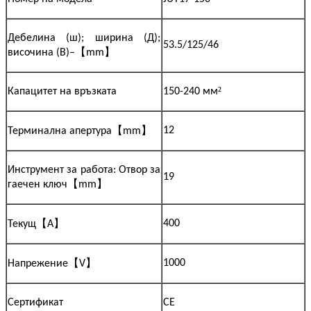
Дебелина (ш); ширина (Д);
53.5/125/46
【
】
височина (В)–
mm
²
Капацитет на връзката
150-240 мм
【
】
12
Терминална апертура
mm
Инструмент за работа: Отвор за
19
【
】
гаечен ключ
mm
【
】
400
Текущ
A
【
】
1000
Напрежение
V
Сертификат
CE