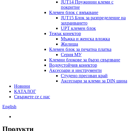
JUT14 Пружинни клеми с
покритие
Клемен блок с вмъкване
JUT15 Блок за разпределение на
захранването
UPT клемен блок
Тежък конектор
Мъжка и женска вложка
Жилища
Клемен блок за печатна платка
Серия МУ
Клемни блокове за бързо свързване
Водоустойчив конектор
Аксесоари и инструменти
Студено пресован край
Аксесоари за клеми за DIN шина
Новини
КАТАЛОГ
Свържете се с нас
English
Продукти