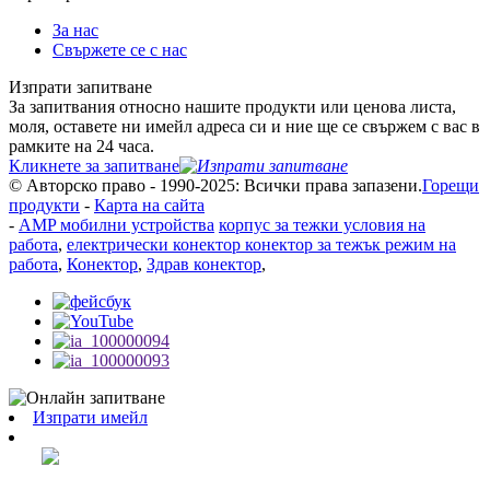
За нас
Свържете се с нас
Изпрати запитване
За запитвания относно нашите продукти или ценова листа,
моля, оставете ни имейл адреса си и ние ще се свържем с вас в
рамките на 24 часа.
Кликнете за запитване
© Авторско право - 1990-2025: Всички права запазени.
Горещи
продукти
-
Карта на сайта
-
AMP мобилни устройства
корпус за тежки условия на
работа
,
електрически конектор конектор за тежък режим на
работа
,
Конектор
,
Здрав конектор
,
Изпрати имейл