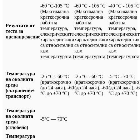
-60 °C-105 °C
-60 °C - 105 °C
-40 °C - 105 °C
(Максимална
(Максимална
(Максимална
краткосрочна
краткосрочна
краткосрочна
работна
работна
работна
Резултати от
температура,
температура,
температура,
теста за
електрическите
електрическите
електрическит
пренапрежение
характеристики
характеристики
характеристи
са относителни
са относителни
са относителн
към
към
към
температурата.)
температурата.)
температурата.
Температура
-25 °C - 60 °C
-25 °C - 60 °C
-5 °C - 70 °C
на околната
(краткосрочно
(краткосрочно
(краткосрочно
среда
(до 24 часа), -60
(до 24 часа), -60
(до 24 часа), -
(съхранение/
°C до +70 °C)
°C до +70 °C)
°C до +70 °C)
транспорт)
Температура
на околната
-5°C — 70°C
среда
(сглобено)
Температура