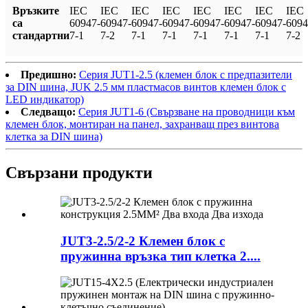
Връзките
IEC
IEC
IEC
IEC
IEC
IEC
IEC
IEC
са
60947-
60947-
60947-
60947-
60947-
60947-
60947-
6094
стандартни
7-1
7-2
7-1
7-1
7-1
7-1
7-1
7-2
Предишно:
Серия JUT1-2.5 (клемен блок с предпазители
за DIN шина, JUK 2.5 мм пластмасов винтов клемен блок с
LED индикатор)
Следващо:
Серия JUT1-6 (Свързване на проводници към
клемен блок, монтиран на панел, захранващ през винтова
клетка за DIN шина)
Свързани продукти
JUT3-2.5/2-2 Клемен блок с
пружинна връзка тип клетка 2....