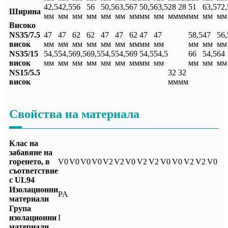
42,5
42,5
56
56
50,5
63,5
67
50,5
63,5
28
28
51
63,5
72,
Ширина
мм
мм
мм
мм
мм
мм
мм
мм
мм
мм
мм
мм
мм
мм
Високо
NS35/7.5
47
47
62
62
47
47
62
47
47
58,5
47
56,
висок
мм
мм
мм
мм
мм
мм
мм
мм
мм
мм
мм
мм
NS35/15
54,5
54,5
69,5
69,5
54,5
54,5
69
54,5
54,5
66
54,5
64
висок
мм
мм
мм
мм
мм
мм
мм
мм
мм
мм
мм
мм
NS15/5.5
32
32
висок
мм
мм
Свойства на материала
Клас на
забавяне на
горенето, в
V0
V0
V0
V0
V2
V2
V0
V2
V2
V0
V0
V2
V2
V0
съответствие
с UL94
Изолационни
PA
материали
Група
изолационни
I
материали