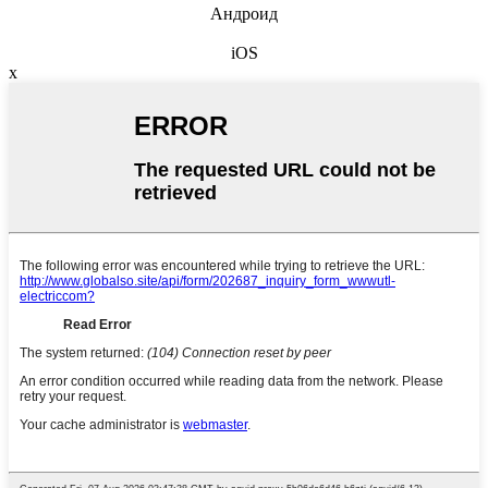
Андроид
iOS
x