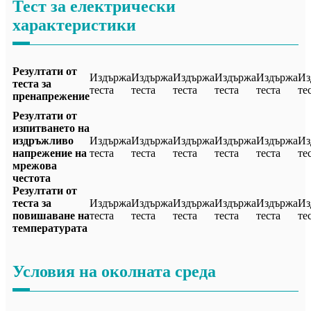
Тест за електрически
характеристики
Резултати от
Издържа
Издържа
Издържа
Издържа
Издържа
Из
теста за
теста
теста
теста
теста
теста
те
пренапрежение
Резултати от
изпитването на
издръжливо
Издържа
Издържа
Издържа
Издържа
Издържа
Из
напрежение на
теста
теста
теста
теста
теста
те
мрежова
честота
Резултати от
теста за
Издържа
Издържа
Издържа
Издържа
Издържа
Из
повишаване на
теста
теста
теста
теста
теста
те
температурата
Условия на околната среда