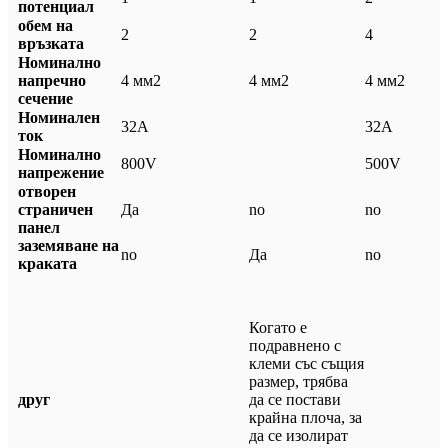
потенциал
обем на
2
2
4
връзката
Номинално
напречно
4 мм2
4 мм2
4 мм2
сечение
Номинален
32А
32А
ток
Номинално
800V
500V
напрежение
отворен
страничен
Да
no
no
панел
заземяване на
no
Да
no
краката
Когато е
подравнено с
клеми със същия
размер, трябва
друг
да се постави
крайна плоча, за
да се изолират