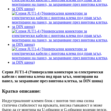
Серия JUT1-4 (Универсални конектори за електрически
кабели с винтова клема под прав ъгъл, монтирани на
панел, за захранване през винтова клетка, за DIN шина)
Кратко описание:
Индустриалният клемен блок с винтов тип има силна
статична стабилност на връзката, висока гъвкавост и може
бързо да се монтира на U-образни и G-образни водещи релси.