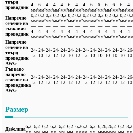
твърд
4
6
4
4
4
6
4
4
6
6
6
6
6
4
проводник
мм²
мм²
мм²
мм²
мм²
мм²
мм²
мм²
мм²
мм²
мм²
мм²
мм²
мм
0,2
0,2
0,2
0,2
0,2
0,2
0,2
0,2
0,2
0,2
0,2
0,2
0,2
0,
Напречно
мм²
мм²
мм²
мм²
мм²
мм²
мм²
мм²
мм²
мм²
мм²
мм²
мм²
мм
сечение на
—
—
—
—
—
—
—
—
—
—
—
—
—
—
гъвкавия
4
4
4
4
4
4
4
4
4
4
4
4
4
4
проводник
мм²
мм²
мм²
мм²
мм²
мм²
мм²
мм²
мм²
мм²
мм²
мм²
мм²
мм
Напречно
сечение на
24-
24-
24-
24-
24-
24-
24-
24-
24-
24-
24-
24-
24-
26
твърд
12
10
12
12
12
10
12
12
10
10
10
10
10
10
проводник
AWG
Гъвкаво
напречно
24-
24-
24-
24-
24-
24-
24-
24-
24-
24-
24-
24-
24-
26
сечение на
12
12
12
12
12
12
12
12
12
12
12
12
12
10
проводника
AWG
Размер
6,2
6,2
6,2
6,2
6,2
6,2
6,2
6,2
6,2
6,2
6,2
6,2
6,2
8,2
Дебелина
мм
мм
мм
мм
мм
мм
мм
мм
мм
мм
мм
мм
мм
мм