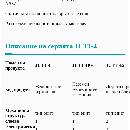
NS32.
Статичната стабилност на връзката е силна.
Разпределение на потенциала с мостове.
Описание на серията JUT1-4
Номер на
JUT1-4
JUT1-4PE
JUT1-4/2
продукта
Наземен
Железопътни
Двуслоен р
вид продукт
железопътен
терминали
клемен бло
терминал
Механична
тип винт
тип винт
тип винт
структура
слоеве
1
1
2
Електрически
1
1
2