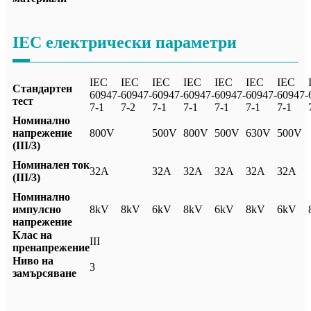
IEC електрически параметри
IEC
IEC
IEC
IEC
IEC
IEC
IEC
Стандартен
60947-
60947-
60947-
60947-
60947-
60947-
60947-
тест
7-1
7-2
7-1
7-1
7-1
7-1
7-1
Номинално
напрежение
800V
500V
800V
500V
630V
500V
(III/3)
Номинален ток
32А
32А
32А
32А
32А
32А
(III/3)
Номинално
импулсно
8kV
8kV
6kV
8kV
6kV
8kV
6kV
напрежение
Клас на
III
пренапрежение
Ниво на
3
замърсяване