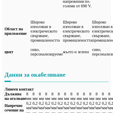
напрежения по-
големи от 690 V.
Широко
Широко
Широко
използван в
използван в
използван в
Област на
електрическото
електрическото
електричес
приложение
свързване,
свързване,
свързване,
промишлеността
промишлеността
промишлено
сиво,
сиво,
цвят
жълто и зелено
персонализируемо
персонализ
Данни за окабеляване
Линеен контакт
Дължина
8
8
8
8
8
8
8
8
8
8
8
8
8
8
на оголване
мм
мм
мм
мм
мм
мм
мм
мм
мм
мм
мм
мм
мм
м
0,2
0,2
0,2
0,2
0,2
0,2
0,2
0,2
0,2
0,2
0,2
0,2
0,2
0,
Напречно
мм²
мм²
мм²
мм²
мм²
мм²
мм²
мм²
мм²
мм²
мм²
мм²
мм²
мм
сечение на
—
—
—
—
—
—
—
—
—
—
—
—
—
—