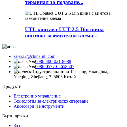
терминал за подаване...
UTL контакт UUT-2.5 Din шина
винтова заземителна клема...
sales32@china-utl.com
0086-400-021-8088
0086-0577-62658507
Индустриална зона Taishang, Huanghua,
Yueqing, Zhejiang, 325605 Китай
Продукти
Електронно управление
Технология за електрическо свързване
Аксесоари и инструменти
Бързи връзки
За нас