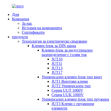
Дом
Компания
За нас
История на компанията
Сертификати
продукти
Технология за електрическо свързване
Клемен блок за DIN шина
Клемен блок за индустриално
разпределение с голям ток
JUT10
JUT11
JUT13
JUT17
Универсален клемен блок тип винт
JUT1 Винтови клеми
JUT2 Универсален тип
Серия UUT 1000V
Серия UUK 1000V
Универсален клемен блок тип пружина
JUT3 Клеми с пружинни
елементи