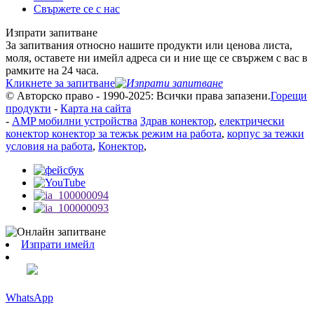
Свържете се с нас
Изпрати запитване
За запитвания относно нашите продукти или ценова листа,
моля, оставете ни имейл адреса си и ние ще се свържем с вас в
рамките на 24 часа.
Кликнете за запитване
© Авторско право - 1990-2025: Всички права запазени.
Горещи
продукти
-
Карта на сайта
-
AMP мобилни устройства
Здрав конектор
,
електрически
конектор конектор за тежък режим на работа
,
корпус за тежки
условия на работа
,
Конектор
,
Изпрати имейл
WhatsApp