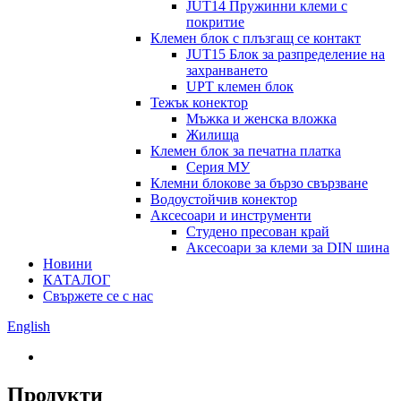
JUT14 Пружинни клеми с
покритие
Клемен блок с плъзгащ се контакт
JUT15 Блок за разпределение на
захранването
UPT клемен блок
Тежък конектор
Мъжка и женска вложка
Жилища
Клемен блок за печатна платка
Серия МУ
Клемни блокове за бързо свързване
Водоустойчив конектор
Аксесоари и инструменти
Студено пресован край
Аксесоари за клеми за DIN шина
Новини
КАТАЛОГ
Свържете се с нас
English
Продукти