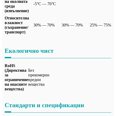
на околната
-5°C — 70°C
среда
(изпълнение)
Относителна
влажност
30% — 70%
30% — 70%
25% — 75%
(съхранение/
транспорт)
Екологично чист
RoHS
(Директива
Без
за
прекомерни
ограничение
вредни
на опасните
вещества
вещества)
Стандарти и спецификации