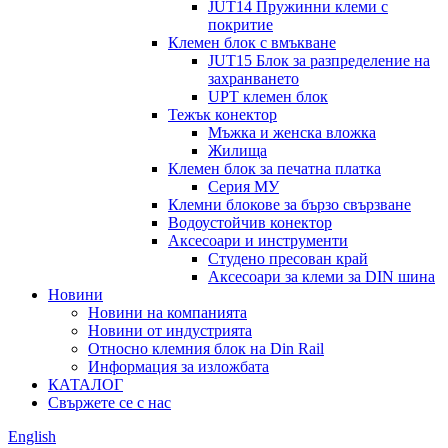
JUT14 Пружинни клеми с
покритие
Клемен блок с вмъкване
JUT15 Блок за разпределение на
захранването
UPT клемен блок
Тежък конектор
Мъжка и женска вложка
Жилища
Клемен блок за печатна платка
Серия МУ
Клемни блокове за бързо свързване
Водоустойчив конектор
Аксесоари и инструменти
Студено пресован край
Аксесоари за клеми за DIN шина
Новини
Новини на компанията
Новини от индустрията
Относно клемния блок на Din Rail
Информация за изложбата
КАТАЛОГ
Свържете се с нас
English