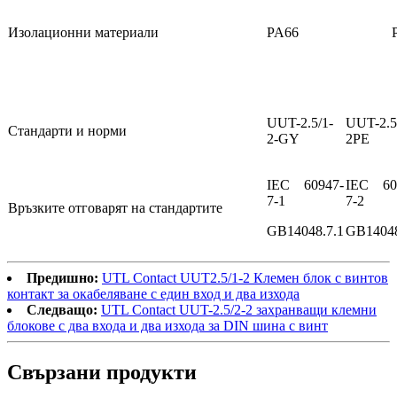
Изолационни материали
PA66
UUT-2.5/1-
UUT-2.5
Стандарти и норми
2-GY
2PE
IEC 60947-
IEC 60
7-1
7-2
Връзките отговарят на стандартите
GB14048.7.1
GB14048
Предишно:
UTL Contact UUT2.5/1-2 Клемен блок с винтов
контакт за окабеляване с един вход и два изхода
Следващо:
UTL Contact UUT-2.5/2-2 захранващи клемни
блокове с два входа и два изхода за DIN шина с винт
Свързани продукти