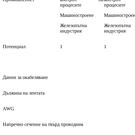
процесите
процесите
Машиностроене
Машинострое
Железопътна
Железопътна
индустрия
индустрия
Потенциал
1
1
Данни за окабеляване
Дължина на лентата
AWG
Напречно сечение на твърд проводник