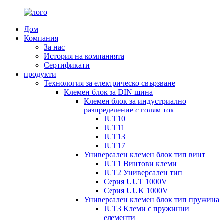
Дом
Компания
За нас
История на компанията
Сертификати
продукти
Технология за електрическо свързване
Клемен блок за DIN шина
Клемен блок за индустриално
разпределение с голям ток
JUT10
JUT11
JUT13
JUT17
Универсален клемен блок тип винт
JUT1 Винтови клеми
JUT2 Универсален тип
Серия UUT 1000V
Серия UUK 1000V
Универсален клемен блок тип пружина
JUT3 Клеми с пружинни
елементи