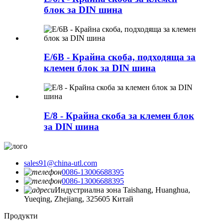
блок за DIN шина
E/6B - Крайна скоба, подходяща за
клемен блок за DIN шина
E/8 - Крайна скоба за клемен блок
за DIN шина
sales91@china-utl.com
0086-13006688395
0086-13006688395
Индустриална зона Taishang, Huanghua,
Yueqing, Zhejiang, 325605 Китай
Продукти