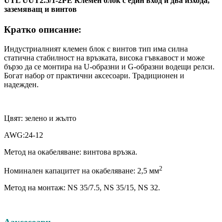
UTL UUT2.5/1-2PE Клемен блок с един вход и два изхода,
заземяващ и винтов
Кратко описание:
Индустриалният клемен блок с винтов тип има силна
статична стабилност на връзката, висока гъвкавост и може
бързо да се монтира на U-образни и G-образни водещи релси.
Богат набор от практични аксесоари. Традиционен и
надежден.
Цвят: зелено и жълто
AWG:24-12
Метод на окабеляване: винтова връзка.
2
Номинален капацитет на окабеляване: 2,5 мм
Метод на монтаж: NS 35/7.5, NS 35/15, NS 32.