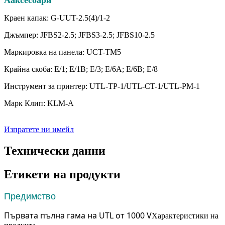
A
аксесоари
Краен капак: G-UUT-2.5(4)/1-2
Джъмпер: JFBS2-2.5; JFBS3-2.5; JFBS10-2.5
Маркировка на панела: UCT-TM5
Крайна скоба: E/1; E/1B; E/3; E/6A; E/6B; E/8
Инструмент за принтер: UTL-TP-1/UTL-CT-1/UTL-PM-1
Марк Клип: KLM-A
Изпратете ни имейл
Технически данни
Етикети на продукти
Предимство
Първата пълна гама на UTL от 1000 V
Характеристики на