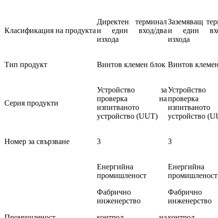
Директен терминал
Заземяващ те
Класификация на продукта
и един вход/два
и един вхо
изхода
изхода
Тип продукт
Винтов клемен блок
Винтов клемен
Устройство за
Устройств
проверка на
проверк
Серия продукти
изпитваното
изпитваното
устройство (UUT)
устройство (U
Номер за свързване
3
3
Енергийна
Енергийна
промишленост
промишленост
Фабрично
Фабрично
инженерство
инженерство
Промишленост
контрол на
контрол