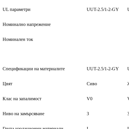
UL параметри
UUT-2.5/1-2-GY
Номинално напрежение
Номинален ток
Спецификации на материалите
UUT-2.5/1-2-GY
Цвят
Сиво
Клас на запалимост
V0
Ниво на замърсяване
3
Група изолационни материали
I
I