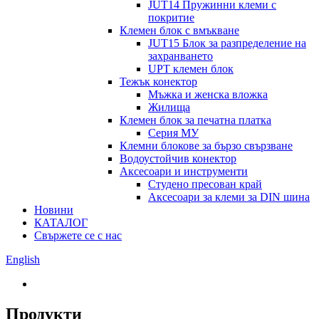
JUT14 Пружинни клеми с
покритие
Клемен блок с вмъкване
JUT15 Блок за разпределение на
захранването
UPT клемен блок
Тежък конектор
Мъжка и женска вложка
Жилища
Клемен блок за печатна платка
Серия МУ
Клемни блокове за бързо свързване
Водоустойчив конектор
Аксесоари и инструменти
Студено пресован край
Аксесоари за клеми за DIN шина
Новини
КАТАЛОГ
Свържете се с нас
English
Продукти