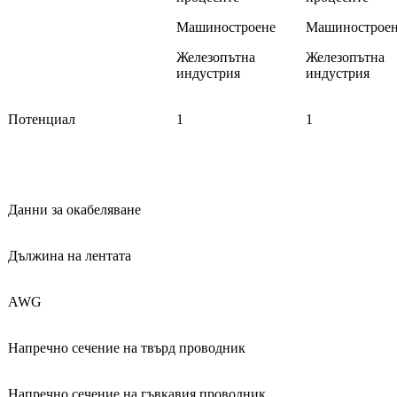
Машиностроене
Машинострое
Железопътна
Железопътна
индустрия
индустрия
Потенциал
1
1
Данни за окабеляване
Дължина на лентата
AWG
Напречно сечение на твърд проводник
Напречно сечение на гъвкавия проводник