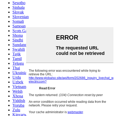
Sesotho
Sinhala
Slovak
Slovenian
Somali
Samoan
Scots Gaelic
Shona
Sindhi
Sundanese
Swahili
Tajik
Tamil
Telugu
Thai
Ukrainian
Urdu
Uzbek
Vietnamese
Welsh
Xhosa
Yiddish
Yoruba
Zulu
Kinyarwanda