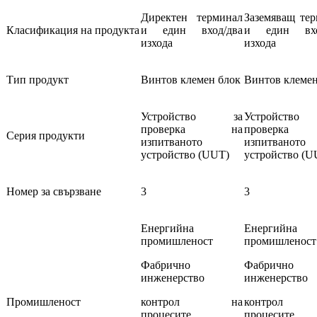
Директен терминал
Заземяващ те
Класификация на продукта
и един вход/два
и един вхо
изхода
изхода
Тип продукт
Винтов клемен блок
Винтов клемен
Устройство за
Устройств
проверка на
проверк
Серия продукти
изпитваното
изпитваното
устройство (UUT)
устройство (U
Номер за свързване
3
3
Енергийна
Енергийна
промишленост
промишленост
Фабрично
Фабрично
инженерство
инженерство
Промишленост
контрол на
контрол
процесите
процесите