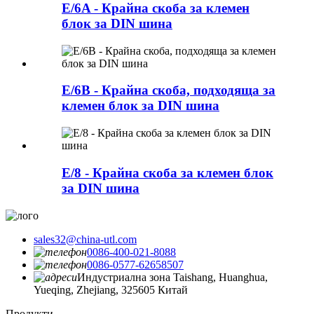
E/6A - Крайна скоба за клемен
блок за DIN шина
E/6B - Крайна скоба, подходяща за
клемен блок за DIN шина
E/8 - Крайна скоба за клемен блок
за DIN шина
sales32@china-utl.com
0086-400-021-8088
0086-0577-62658507
Индустриална зона Taishang, Huanghua,
Yueqing, Zhejiang, 325605 Китай
Продукти