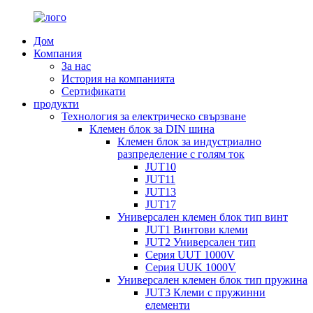
Дом
Компания
За нас
История на компанията
Сертификати
продукти
Технология за електрическо свързване
Клемен блок за DIN шина
Клемен блок за индустриално
разпределение с голям ток
JUT10
JUT11
JUT13
JUT17
Универсален клемен блок тип винт
JUT1 Винтови клеми
JUT2 Универсален тип
Серия UUT 1000V
Серия UUK 1000V
Универсален клемен блок тип пружина
JUT3 Клеми с пружинни
елементи