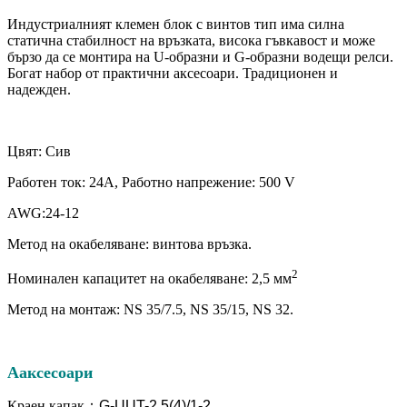
Индустриалният клемен блок с винтов тип има силна
статична стабилност на връзката, висока гъвкавост и може
бързо да се монтира на U-образни и G-образни водещи релси.
Богат набор от практични аксесоари. Традиционен и
надежден.
Цвят: Сив
Работен ток: 24A, Работно напрежение: 500 V
AWG:24-12
Метод на окабеляване: винтова връзка.
2
Номинален капацитет на окабеляване: 2,5 мм
Метод на монтаж: NS 35/7.5, NS 35/15, NS 32.
A
аксесоари
Краен капак
：
G-UUT-2.5
(4)/1-2