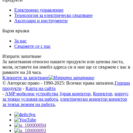
Електронно управление
Технология за електрическо свързване
Аксесоари и инструменти
Бързи връзки
За нас
Свържете се с нас
Изпрати запитване
За запитвания относно нашите продукти или ценова листа,
моля, оставете ни имейл адреса си и ние ще се свържем с вас в
рамките на 24 часа.
Кликнете за запитване
© Авторско право - 1990-2025: Всички права запазени.
Горещи
продукти
-
Карта на сайта
-
AMP мобилни устройства
Здрав конектор
,
Конектор
,
корпус
за тежки условия на работа
,
електрически конектор конектор
за тежък режим на работа
,