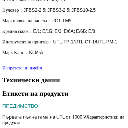
Пуловер
：
JFBS2-2.5; JFBS3-2.5; JFBS10-2.5
Маркировка на панела
：
UCT-TM5
Крайна скоба
：
Е/1; Е/1Б; Е/3; Е/6А; Е/6Б; Е/8
Инструмент за принтер
：
UTL-TP-1/UTL-CT-1/UTL-PM-1
Марк Клип
：
KLM-A
Изпратете ни имейл
Технически данни
Етикети на продукти
ПРЕДИМСТВО
Първата пълна гама на UTL от 1000 V
Характеристики на
продукта