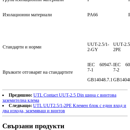
Изолационни материали
PA66
UUT-2.5/1-
UUT-2.5
Стандарти и норми
2-GY
2PE
IEC 60947-
IEC 60
7-1
7-2
Връзките отговарят на стандартите
GB14048.7.1
GB14048
Предишно:
UTL Contact UUT-2.5 Din шина с винтова
заземителна клема
Следващо:
UTL UUT2.5/1-2PE Клемен блок с един вход и
два изхода, заземяващ и винтов
Свързани продукти